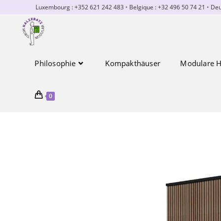
Luxembourg : +352 621 242 483
•
Belgique : +32 496 50 74 21
•
Deu
Philosophie
Kompakthäuser
Modulare H
0