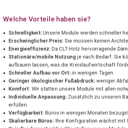
Welche Vorteile haben sie?
Schnelligkeit:
Unsere Module werden schneller herg
Erschwinglicher Preis:
Sie müssen keinen Architek
Energieeffizienz:
Da CLT-Holz hervorragende Dämm
Stationäre/mobile Nutzung
je nach Bedarf: Sie k
aufbauen lassen, was die Kreislaufwirtschaft förde
Schneller Aufbau vor Ort:
in wenigen Tagen
Geringer ökologischer Fußabdruck:
weniger Abfal
Komfort
: Wir statten unsere Module mit allen no
Individuelle Anpassung:
Zusätzlich zu unseren Ba
erfüllen.
Verfügbarkeit
: Büros in wenigen Monaten bezugsf
Skalierbare Büros:
Ihre Konfiguration wächst mit 