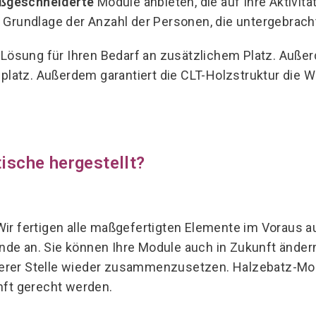
ßgeschneiderte
Module anbieten, die auf Ihre Aktivit
 Grundlage der Anzahl der Personen, die untergebrach
e
Lösung für Ihren Bedarf an zusätzlichem Platz. Auße
platz. Außerdem garantiert die CLT-Holzstruktur die Wä
ische hergestellt?
ir fertigen alle maßgefertigten Elemente im Voraus a
e an. Sie können Ihre Module auch in Zukunft ändern l
erer Stelle wieder zusammenzusetzen. Halzebatz-Mod
nft gerecht werden.