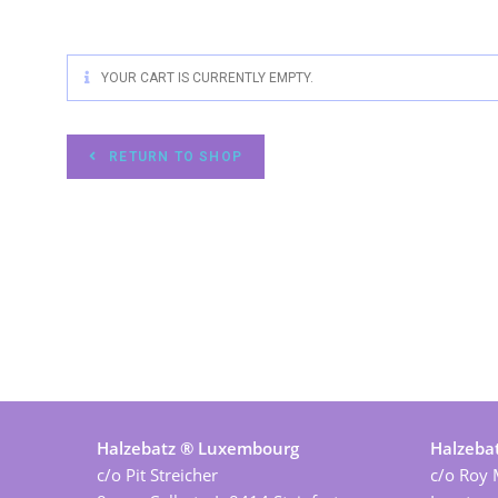
YOUR CART IS CURRENTLY EMPTY.
RETURN TO SHOP
Halzebatz ® Luxembourg
Halzeba
c/o Pit Streicher
c/o Roy 