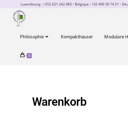
Luxembourg : +352 621 242 483
•
Belgique : +32 496 50 74 21
•
Deu
Philosophie
Kompakthäuser
Modulare H
0
Warenkorb