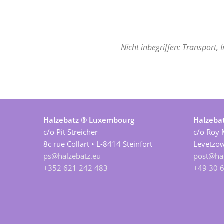
Nicht inbegriffen: Transport, 
Halzebatz ® Luxembourg
Halzeba
c/o Pit Streicher
c/o Roy 
8c rue Collart • L-8414 Steinfort
Levetzow
ps@halzebatz.eu
post@hal
+352 621 242 483
+49 30 