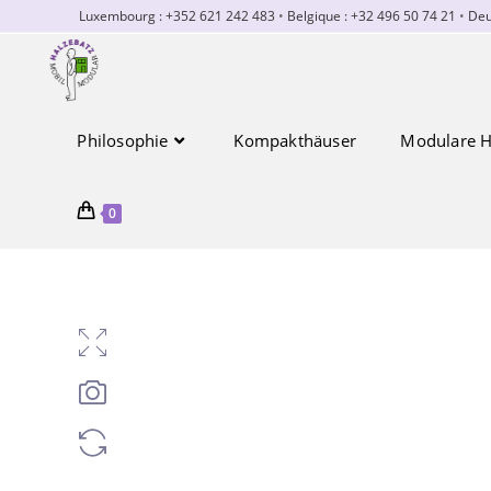
Zum
Luxembourg : +352 621 242 483
•
Belgique : +32 496 50 74 21
•
Deu
Inhalt
springen
Philosophie
Kompakthäuser
Modulare H
0