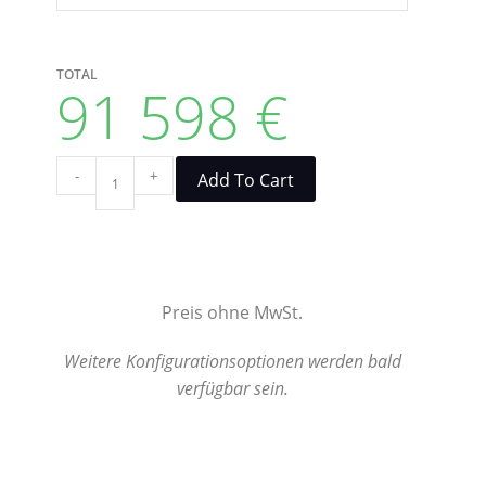
TOTAL
91 598
€
Paket
-
+
Add To Cart
1
quantity
Preis ohne MwSt.
Weitere Konfigurationsoptionen werden bald
verfügbar sein.